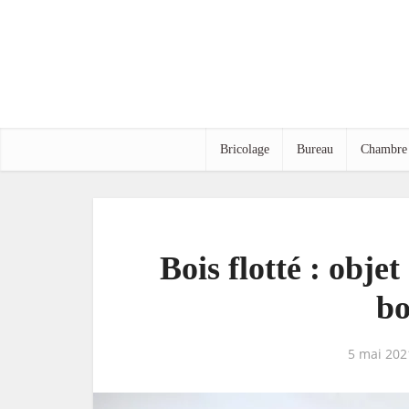
Bricolage
Bureau
Chambre
Bois flotté : obje
bo
5 mai 202