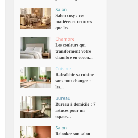
Salon
Salon cosy : ces
matières et textures
que les...
Chambre
Les couleurs qui
transforment votre
chambre en cocon...
Cuisine
Rafraîchir sa cuisine
sans tout changer :
les...
Bureau
Bureau à domicile : 7
astuces pour un
espace...
Salon
Relooker son salon