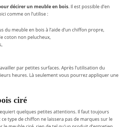
 pour décirer un meuble en bois
. Il est possible d’en
ci comme on l’utilise :
s du meuble en bois à l’aide d’un chiffon propre,
 de coton non pelucheux,
s,
ravailler par petites surfaces. Après l’utilisation du
plusieurs heures. Là seulement vous pourrez appliquer une
ois ciré
equiert quelques petites attentions. Il faut toujours
t ce type de chiffon ne laissera pas de marques sur le
er le meuble ciré, rien de tel qu’un produit d’entretien