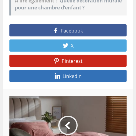
A lire également :
Quelle décoration murale
pour une chambre d’enfant ?
Facebook
X
Pinterest
LinkedIn