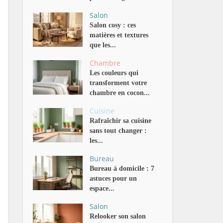
Salon
Salon cosy : ces
matières et textures
que les...
Chambre
Les couleurs qui
transforment votre
chambre en cocon...
Cuisine
Rafraîchir sa cuisine
sans tout changer :
les...
Bureau
Bureau à domicile : 7
astuces pour un
espace...
Salon
Relooker son salon