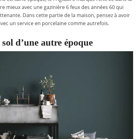
re mieux avec une gazinière 6 feux des années 60 qui
tenante. Dans cette partie de la maison, pensez à avoir
 avec un service en porcelaine comme autrefois.
 sol d’une autre époque