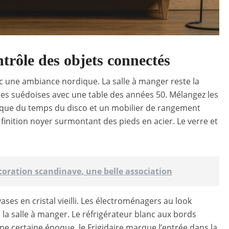
trôle des objets connectés
vec une ambiance nordique. La salle à manger reste la
ises suédoises avec une table des années 50. Mélangez les
ique du temps du disco et un mobilier de rangement
 finition noyer surmontant des pieds en acier. Le verre et
écoration scandinave, une belle association
vases en cristal vieilli. Les électroménagers au look
la salle à manger. Le réfrigérateur blanc aux bords
une certaine époque, le Frigidaire marque l’entrée dans la