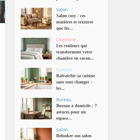
Salon
Salon cosy : ces
matières et textures
que les...
Chambre
Les couleurs qui
transforment votre
chambre en cocon...
Cuisine
Rafraîchir sa cuisine
sans tout changer :
les...
Bureau
Bureau à domicile : 7
astuces pour un
espace...
Salon
Relooker son salon